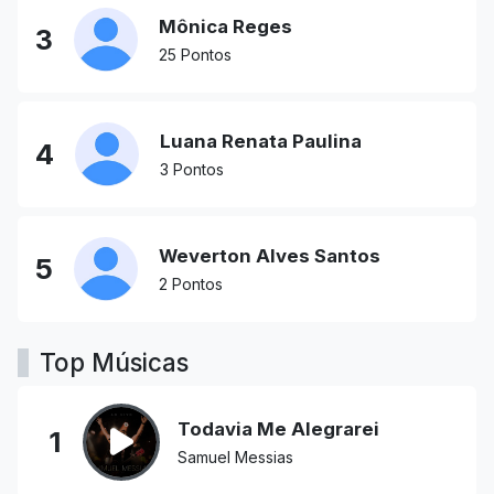
Mônica Reges
3
25 Pontos
Luana Renata Paulina
4
3 Pontos
Weverton Alves Santos
5
2 Pontos
Top Músicas
Todavia Me Alegrarei
1
Samuel Messias