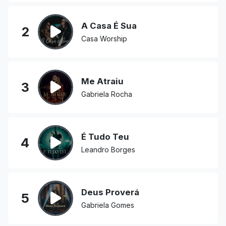
A Casa É Sua
2
Casa Worship
Me Atraiu
3
Gabriela Rocha
É Tudo Teu
4
Leandro Borges
Deus Proverá
5
Gabriela Gomes